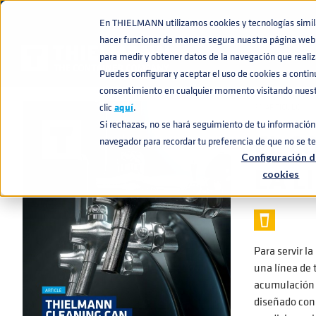
En THIELMANN utilizamos cookies y tecnologías similar
hacer funcionar de manera segura nuestra página web 
BASE DE CONOCIMIENTO
EL CONTENEDOR DE LIMPIEZA THIELMA
home
navigate_next
navigate_next
para medir y obtener datos de la navegación que realiza
Puedes configurar y aceptar el uso de cookies a conti
consentimiento en cualquier momento visitando nuestr
clic
aquí
.
📰 ARTÍCULO
Si rechazas, no se hará seguimiento de tu información 
EL C
navegador para recordar tu preferencia de que no se t
Configuración d
LA L
cookies
Para servir l
una línea de 
acumulación d
diseñado con 