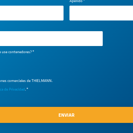
Apellido
*
ue use contenedores?
*
iones comerciales de THIELMANN.
ica de Privacidad
.
*