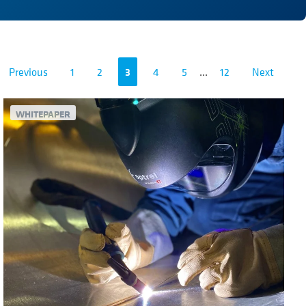
Previous
1
2
3
4
5
...
12
Next
WHITEPAPER