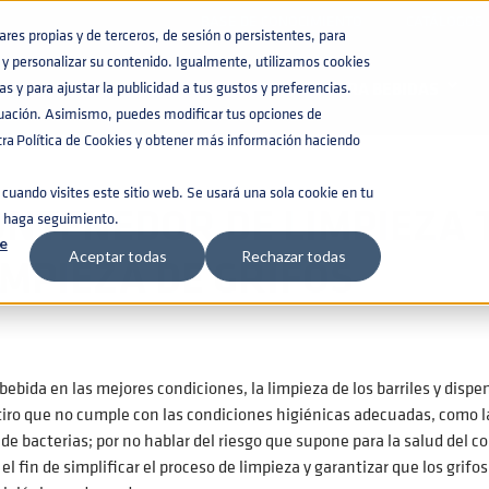
BASE DE CONOCIMIENTO
CATÁLOGOS
es propias y de terceros, de sesión o persistentes, para
y personalizar su contenido. Igualmente, utilizamos cookies
NN GARANTIZA LA LIMPIEZA DE GRIFOS
s y para ajustar la publicidad a tus gustos y preferencias.
BARRILES PARA BEBIDAS
nuación. Asimismo, puedes modificar tus opciones de
a Política de Cookies y obtener más información haciendo
cuando visites este sitio web. Se usará una sola cookie en tu
ONTENEDOR DE LIMPIEZA
e haga seguimiento.
e
IMPIEZA DE GRIFOS
Aceptar todas
Rechazar todas
a bebida en las mejores condiciones, la limpieza de los barriles y d
tiro que no cumple con las condiciones higiénicas adecuadas, como la
e bacterias; por no hablar del riesgo que supone para la salud del
el fin de simplificar el proceso de limpieza y garantizar que los grif