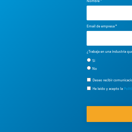
Nombre
*
Email de empresa
*
¿Trabaja en una industria q
Si
No
Deseo recibir comunicac
He leído y acepto la
Polít