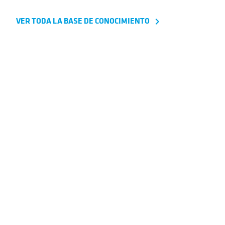
VER TODA LA BASE DE CONOCIMIENTO
navigate_next