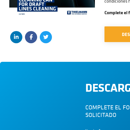
condiciones 
Complete el 
DE
DESCARG
COMPLETE EL F
SOLICITADO