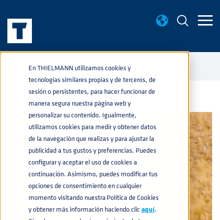
BASE DE CONOCIMIENTO
LA NORMATIVA CE PARA LOS
home
navigate_next
navigate_next
En THIELMANN utilizamos cookies y
CONTENEDORES A PRESIÓN
tecnologías similares propias y de terceros, de
sesión o persistentes, para hacer funcionar de
manera segura nuestra página web y
personalizar su contenido. Igualmente,
utilizamos cookies para medir y obtener datos
de la navegación que realizas y para ajustar la
publicidad a tus gustos y preferencias. Puedes
configurar y aceptar el uso de cookies a
continuación. Asimismo, puedes modificar tus
opciones de consentimiento en cualquier
momento visitando nuestra Política de Cookies
y obtener más información haciendo clic
aquí
.