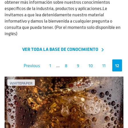
obtener más información sobre nuestros conocimientos
específicos de la industria, productos y aplicaciones.Le
invitamos a que lea detenidamente nuestro material
informativo y damos la bienvenida a cualquier pregunta o
consulta que pueda tener. (Por el momento solo disponible en
inglés)
VER TODA LA BASE DE CONOCIMIENTO
navigate_next
Previous
1
...
8
9
10
11
12
WHITEPAPER