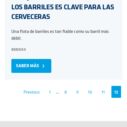
LOS BARRILES ES CLAVE PARA LAS
CERVECERAS
Una flota de barriles es tan fiable como su barril más
débil.
BEBIDAS
SABER MÁS
navigate_next
Previous
1
...
8
9
10
11
12