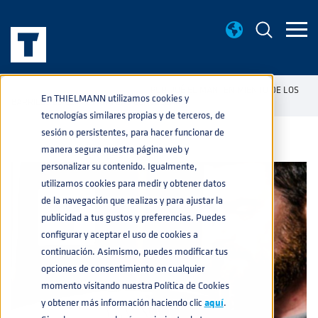
BASE DE CONOCIMIENTO
POR QUÉ EL MANTENIMIENTO DE LOS
home
navigate_next
navigate_next
En THIELMANN utilizamos cookies y
BARRILES ES CLAVE PARA LAS CERVECERAS
tecnologías similares propias y de terceros, de
sesión o persistentes, para hacer funcionar de
manera segura nuestra página web y
personalizar su contenido. Igualmente,
utilizamos cookies para medir y obtener datos
de la navegación que realizas y para ajustar la
publicidad a tus gustos y preferencias. Puedes
configurar y aceptar el uso de cookies a
continuación. Asimismo, puedes modificar tus
opciones de consentimiento en cualquier
momento visitando nuestra Política de Cookies
y obtener más información haciendo clic
aquí
.