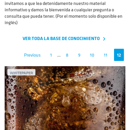
invitamos a que lea detenidamente nuestro material
informativo y damos la bienvenida a cualquier pregunta o
consulta que pueda tener. (Por el momento solo disponible en
inglés)
VER TODA LA BASE DE CONOCIMIENTO
navigate_next
Previous
1
...
8
9
10
11
12
WHITEPAPER