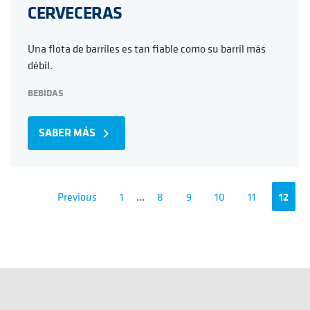
CERVECERAS
Una flota de barriles es tan fiable como su barril más
débil.
BEBIDAS
SABER MÁS
navigate_next
Previous
1
...
8
9
10
11
12