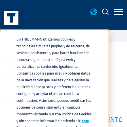
EVENTOS
BANGKOK BREWING CONFERENCE 2022
home
navigate_next
navigate_next
En THIELMANN utilizamos cookies y
tecnologías similares propias y de terceros, de
sesión o persistentes, para hacer funcionar de
BANGKOK BREWING
manera segura nuestra página web y
personalizar su contenido. Igualmente,
CONFERENCE 2022
utilizamos cookies para medir y obtener datos
de la navegación que realizas y para ajustar la
publicidad a tus gustos y preferencias. Puedes
BEBIDAS
04-MAY-2022 12:00:45
configurar y aceptar el uso de cookies a
continuación. Asimismo, puedes modificar tus
opciones de consentimiento en cualquier
momento visitando nuestra Política de Cookies
THIELMANN PARTICIPARÁ EN EL EVENTO
y obtener más información haciendo clic
aquí
.
DE ESTE AÑO EN EL BANGKOK