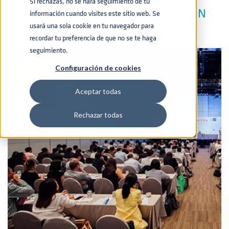
Si rechazas, no se hará seguimiento de tu
INTERNATIONAL TRADE & EXHIBITION
información cuando visites este sitio web. Se
CENTER
usará una sola cookie en tu navegador para
recordar tu preferencia de que no se te haga
seguimiento.
Configuración de cookies
Aceptar todas
Rechazar todas