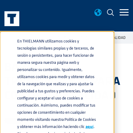
NOTICIAS
BARRIL TRANSPARENTE PARA CONTROL DE CALIDAD
home
navigate_next
navigate_next
En THIELMANN utilizamos cookies y
tecnologías similares propias y de terceros, de
sesión o persistentes, para hacer funcionar de
BARRIL
manera segura nuestra página web y
personalizar su contenido. Igualmente,
TRANSPARENTE PARA
utilizamos cookies para medir y obtener datos
de la navegación que realizas y para ajustar la
CONTROL DE CALIDAD
publicidad a tus gustos y preferencias. Puedes
configurar y aceptar el uso de cookies a
continuación. Asimismo, puedes modificar tus
BEBIDAS
,
PRODUCTOS
23-ENE-2020 17:06:00
opciones de consentimiento en cualquier
momento visitando nuestra Política de Cookies
y obtener más información haciendo clic
aquí
.