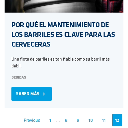
POR QUÉ EL MANTENIMIENTO DE
LOS BARRILES ES CLAVE PARA LAS
CERVECERAS
Una flota de barriles es tan fiable como su barril más
débil.
BEBIDAS
SABER MÁS
navigate_next
Previous
1
...
8
9
10
11
12