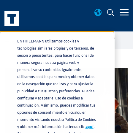
BASE DE CONOCIMIENTO
CÓMO LIMPIAR EL BARRIL PARA
home
navigate_next
navigate_next
En THIELMANN utilizamos cookies y
CONSERVAR LAS PROPIEDADES DE LA CERVEZA
tecnologías similares propias y de terceros, de
sesión o persistentes, para hacer funcionar de
manera segura nuestra página web y
personalizar su contenido. Igualmente,
utilizamos cookies para medir y obtener datos
de la navegación que realizas y para ajustar la
publicidad a tus gustos y preferencias. Puedes
configurar y aceptar el uso de cookies a
continuación. Asimismo, puedes modificar tus
opciones de consentimiento en cualquier
momento visitando nuestra Política de Cookies
y obtener más información haciendo clic
aquí
.