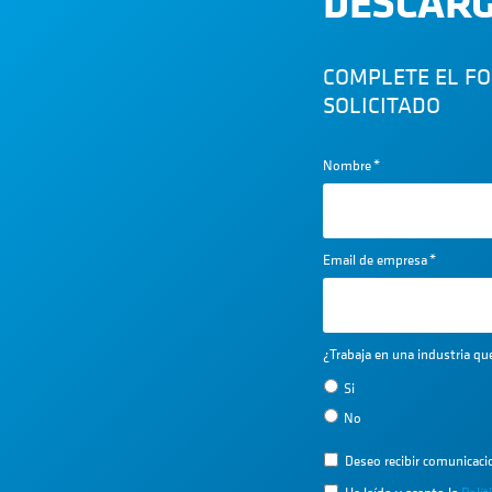
DESCARG
COMPLETE EL F
SOLICITADO
Nombre
*
Email de empresa
*
¿Trabaja en una industria q
Si
No
Deseo recibir comunicac