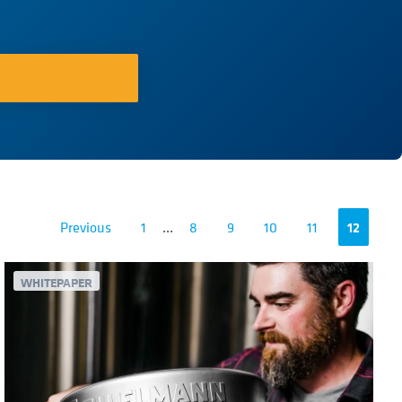
Previous
1
...
8
9
10
11
12
WHITEPAPER