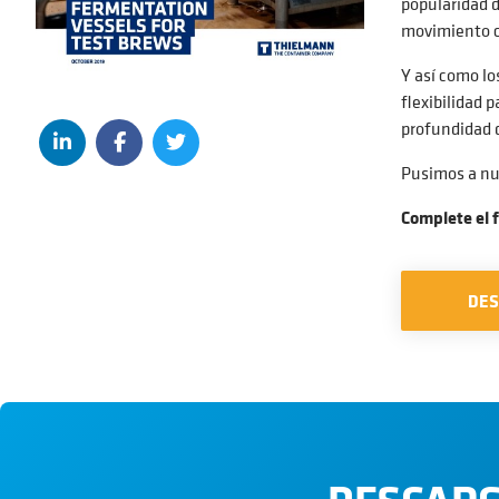
popularidad d
movimiento c
Y así como lo
flexibilidad 
profundidad d
Pusimos a nu
Complete el 
DE