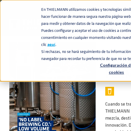
En THIELMANN utilizamos cookies y tecnologías similar
hacer funcionar de manera segura nuestra página web 
BASE DE CONOCIMIENTO
‘NO LABEL BREWING CO.’: RECIPIENT
home
navigate_next
navigate_next
para medir y obtener datos de la navegación que realiza
Puedes configurar y aceptar el uso de cookies a conti
consentimiento en cualquier momento visitando nuestr
clic
aquí
.
🔎 EJEMPLOS PR
Si rechazas, no se hará seguimiento de tu información 
‘NO 
navegador para recordar tu preferencia de que no se t
Configuración d
FER
cookies
Cuando se tra
THIELMANN es
mezcla, desti
innovación. D