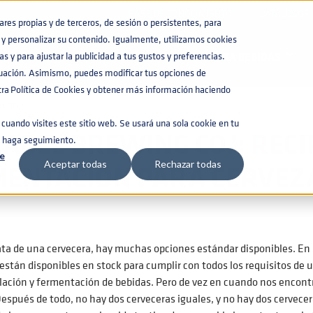
BASE DE CONOCIMIENTO
CATÁLOGOS
es propias y de terceros, de sesión o persistentes, para
y personalizar su contenido. Igualmente, utilizamos cookies
ES DE FERMENTACIÓN PARA CERVEZAS
s y para ajustar la publicidad a tus gustos y preferencias.
BARRILES PARA BEBIDAS
nuación. Asimismo, puedes modificar tus opciones de
a Política de Cookies y obtener más información haciendo
ÁCTICOS
cuando visites este sitio web. Se usará una sola cookie en tu
LABEL BREWING CO.’: RECI
e haga seguimiento.
e
MENTACIÓN PARA CERVEZ
Aceptar todas
Rechazar todas
ta de una cervecera, hay muchas opciones estándar disponibles. En su
tán disponibles en stock para cumplir con todos los requisitos de u
lación y fermentación de bebidas. Pero de vez en cuando nos encont
espués de todo, no hay dos cerveceras iguales, y no hay dos cervecer