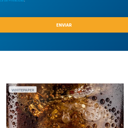
ica de Privacidad
.
*
WHITEPAPER