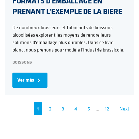
FORMATS D'EMBALLAGE EN
PRENANT L'EXEMPLE DE LA BIERE
De nombreux brasseurs et fabricants de boissons
alcoolisées explorent les moyens de rendre leurs
solutions d'emballage plus durables. Dans ce livre
blanc, nous prenons pour modèle l'industrie brassicole.
BOISSONS
Ver más
navigate_next
1
2
3
4
5
...
12
Next