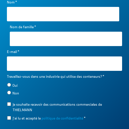
Nom
*
Nom de famille
*
E-mail
*
Travaillez-vous dans une industrie qui utilise des conteneurs?
*
Oui
Non
Je souhaite recevoir des communications commerciales de
THIELMANN
J'ai lu et accepté la
politique de confidentialité
*