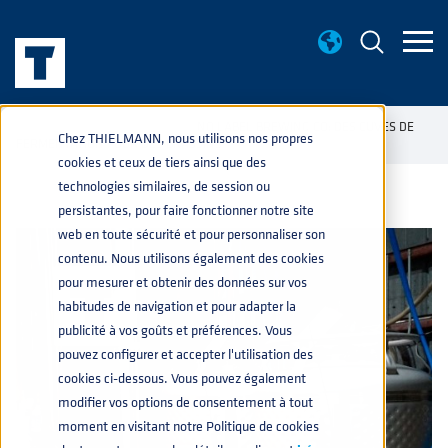
CONNAISANCES BASE
NO LABEL BREWING CO: DES CUVES DE
home
navigate_next
navigate_next
Chez THIELMANN, nous utilisons nos propres
FERMENTATION POUR DES BRASSINS
cookies et ceux de tiers ainsi que des
technologies similaires, de session ou
persistantes, pour faire fonctionner notre site
web en toute sécurité et pour personnaliser son
contenu. Nous utilisons également des cookies
pour mesurer et obtenir des données sur vos
habitudes de navigation et pour adapter la
publicité à vos goûts et préférences. Vous
pouvez configurer et accepter l'utilisation des
cookies ci-dessous. Vous pouvez également
modifier vos options de consentement à tout
moment en visitant notre Politique de cookies