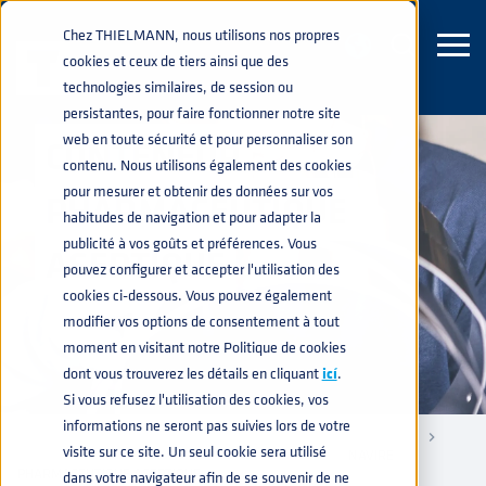
Chez THIELMANN, nous utilisons nos propres
cookies et ceux de tiers ainsi que des
technologies similaires, de session ou
persistantes, pour faire fonctionner notre site
web en toute sécurité et pour personnaliser son
CONTENEUR
contenu. Nous utilisons également des cookies
pour mesurer et obtenir des données sur vos
PHARMACEUTIQUE
habitudes de navigation et pour adapter la
publicité à vos goûts et préférences. Vous
ASEPTIQUE
pouvez configurer et accepter l'utilisation des
cookies ci-dessous. Vous pouvez également
modifier vos options de consentement à tout
moment en visitant notre Politique de cookies
dont vous trouverez les détails en cliquant
icí
.
Si vous refusez l'utilisation des cookies, vos
informations ne seront pas suivies lors de votre
CONTENEURS INDUSTRIELS
RÉCIPIENTS SOUS PRESSION
home
navigate_next
navigate_next
navigate_next
visite sur ce site. Un seul cookie sera utilisé
RÉCIPIENTS DE STOCKAGE DANGEREUX UN ET DOT
NAVIRE
navigate_next
PHARMACEUTIQUE ASEPTIQUE
dans votre navigateur afin de se souvenir de ne