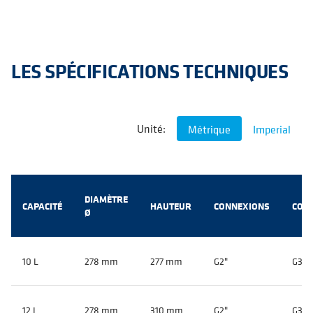
LES SPÉCIFICATIONS TECHNIQUES
Unité:
Métrique
Imperial
DIAMÈTRE
CAPACITÉ
HAUTEUR
CONNEXIONS
CON
Ø
10 L
278 mm
277 mm
G2"
G3/4
12 L
278 mm
310 mm
G2"
G3/4