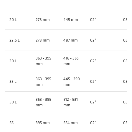
20 L
278 mm
445 mm
G2"
G3/4
22.5 L
278 mm
487 mm
G2"
G3/4
363 - 395
416 - 365
30 L
G2"
G3/4
mm
mm
363 - 395
445 - 390
33 L
G2"
G3/4
mm
mm
363 - 395
612 - 531
50 L
G2"
G3/4
mm
mm
66 L
395 mm
664 mm
G2"
G3/4