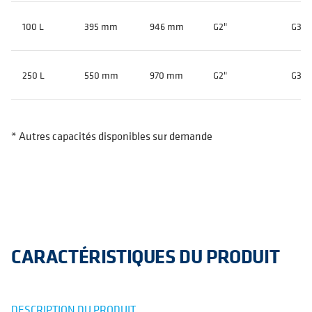
100 L
395 mm
946 mm
G2"
G3/4
250 L
550 mm
970 mm
G2"
G3/4
* Autres capacités disponibles sur demande
CARACTÉRISTIQUES DU PRODUIT
DESCRIPTION DU PRODUIT