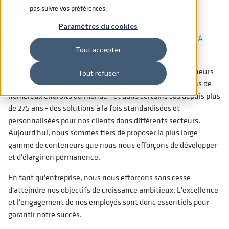
THIELMANN
pas suivre vos préférences.
Paramètres du cookies
REJOINDRE UNE ÉQUIPE MONDIALE QUI SE CONSACRE À
FAIRE DE SON MIEUX
Tout accepter
En tant que leader mondial dans la production de conteneurs
Tout refuser
en acier inoxydable, nous développons et fabriquons dans de
nombreux endroits du monde - et dans certains cas depuis plus
de 275 ans - des solutions à la fois standardisées et
personnalisées pour nos clients dans différents secteurs.
Aujourd'hui, nous sommes fiers de proposer la plus large
gamme de conteneurs que nous nous efforçons de développer
et d'élargir en permanence.
En tant qu'entreprise, nous nous efforçons sans cesse
d'atteindre nos objectifs de croissance ambitieux. L'excellence
et l'engagement de nos employés sont donc essentiels pour
garantir notre succès.