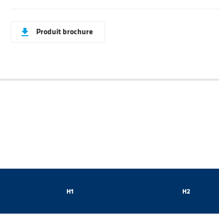
Produit brochure
get_app
H1
H2