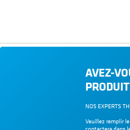
BÉNÉFICES
Nos prestataires de matières premières bénéficient d'instructi
normes à respecter pour répondre à nos exigences de qualité str
fabriquer.
Notre propre production de cols, au moyen d'un procédé de for
barre d'acier inoxydable solide, ne requiert aucune soudure et 
optimale des caractéristiques mécaniques et métallurgiques.
AVEZ-VO
PRODUIT
NOS EXPERTS TH
Veuillez remplir 
contactera dans le