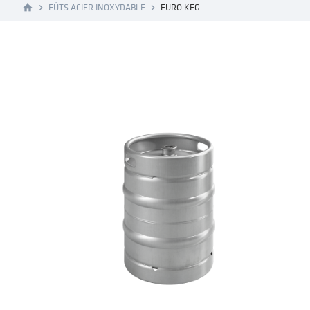
FÛTS ACIER INOXYDABLE
EURO KEG
home
navigate_next
navigate_next