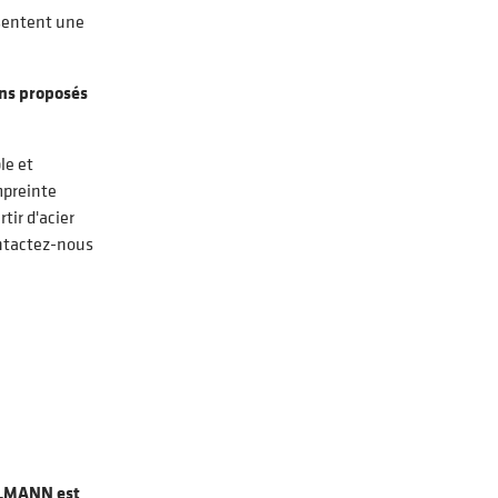
ésentent une
ons proposés
le et
mpreinte
ir d'acier
ontactez-nous
LMANN est