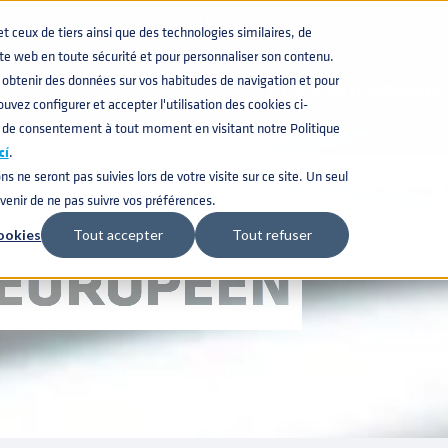
CONNAISANCES BASE
CATALOGUES
NOU
ceux de tiers ainsi que des technologies similaires, de
CARRIERES
ite web en toute sécurité et pour personnaliser son contenu.
obtenir des données sur vos habitudes de navigation et pour
FÛTS POUR LE BOISSONS
uvez configurer et accepter l'utilisation des cookies ci-
 de consentement à tout moment en visitant notre Politique
cí
.
ACIER INOXYDABL
ns ne seront pas suivies lors de votre visite sur ce site. Un seul
uvenir de ne pas suivre vos préférences.
ookies
Tout accepter
Tout refuser
 EUROPÉEN