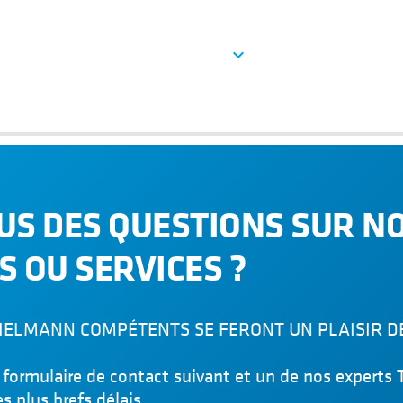
Bière
ons très précises concernant les
See more
expand_more
Vin et vins mousseux
ictes concernant les fûts à
Cidre
Eau
geage à chaud appliqué sur une
assure ainsi une uniformité
Jus
Café froid
US DES QUESTIONS SUR N
S OU SERVICES ?
IELMANN COMPÉTENTS SE FERONT UN PLAISIR D
le formulaire de contact suivant et un de nos exper
s plus brefs délais