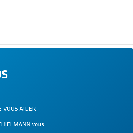
OS
E VOUS AIDER
ts THIELMANN vous