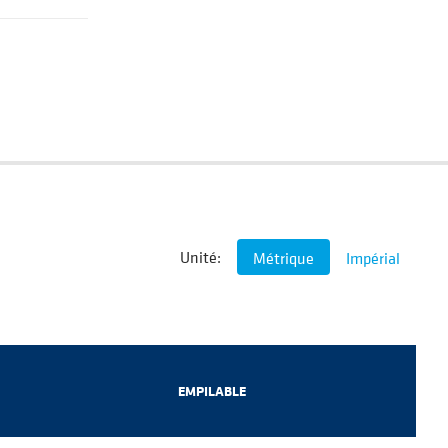
Unité:
Métrique
Impérial
EMPILABLE