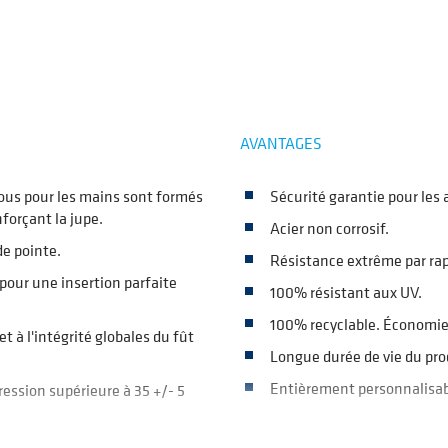
AVANTAGES
ous pour les mains sont formés
Sécurité garantie pour les 
forçant la jupe.
Acier non corrosif.
e pointe.
Résistance extrême par rap
our une insertion parfaite
100% résistant aux UV.
100% recyclable. Économie
à l'intégrité globales du fût
Longue durée de vie du prod
Entièrement personnalisabl
ession supérieure à 35 +/- 5
LES APPLICATIONS DES PROD