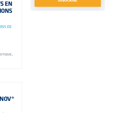
S EN
IONS
ONS DE
UTIQUE
,
INOV®