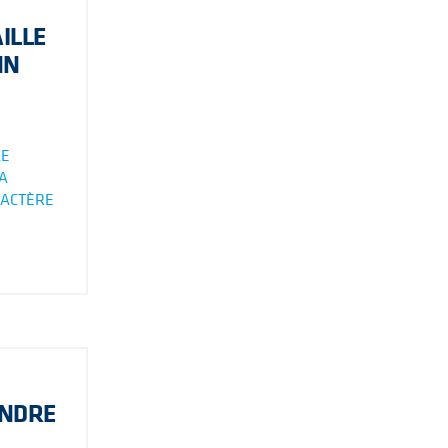
ILLE
NN
LE
A
RACTÈRE
ENDRE