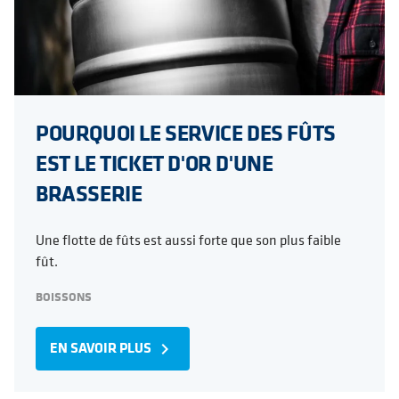
POURQUOI LE SERVICE DES FÛTS
EST LE TICKET D'OR D'UNE
BRASSERIE
Une flotte de fûts est aussi forte que son plus faible
fût.
BOISSONS
EN SAVOIR PLUS
navigate_next