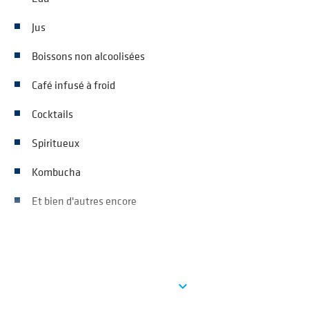
Jus
Boissons non alcoolisées
Café infusé à froid
Cocktails
Spiritueux
Kombucha
Et bien d'autres encore
See more
expand_more