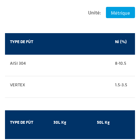
Unité:
Métrique
TYPE DE FÛT
Ni (%)
AISI 304
8-10.5
VERTEX
1.5-3.5
TYPE DE FÛT
30L Kg
50L Kg