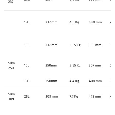
237
15L
237 mm
4.5 Kg
440 mm
41
10L
237 mm
3.65 Kg
330 mm
30
Slim
10L
250mm
3.65 Kg
307 mm
26
250
15L
250mm
4.4 Kg
408 mm
36
Slim
25L
309 mm
7.7 Kg
475 mm
43
309