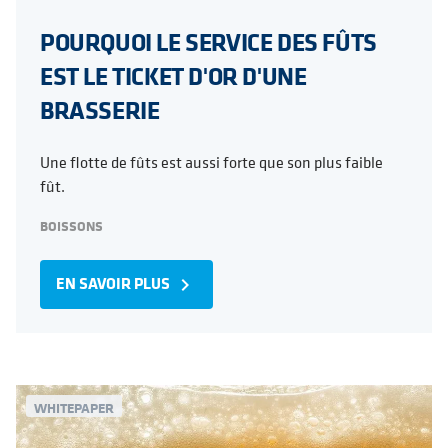
POURQUOI LE SERVICE DES FÛTS
EST LE TICKET D'OR D'UNE
BRASSERIE
Une flotte de fûts est aussi forte que son plus faible
fût.
BOISSONS
EN SAVOIR PLUS
navigate_next
WHITEPAPER