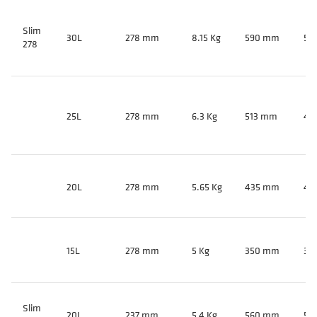
Slim
30L
278 mm
8.15 Kg
590 mm
57
278
25L
278 mm
6.3 Kg
513 mm
49
20L
278 mm
5.65 Kg
435 mm
41
15L
278 mm
5 Kg
350 mm
33
Slim
20L
237 mm
5.4 Kg
560 mm
53