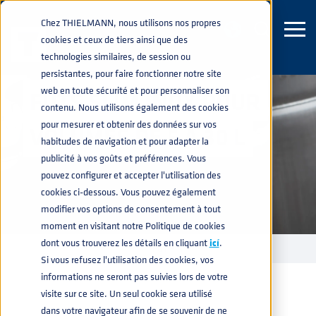
Chez THIELMANN, nous utilisons nos propres
cookies et ceux de tiers ainsi que des
technologies similaires, de session ou
persistantes, pour faire fonctionner notre site
web en toute sécurité et pour personnaliser son
FÛTS SLIM INOX POUR
contenu. Nous utilisons également des cookies
pour mesurer et obtenir des données sur vos
VOLUMES DE 5 À 30 L
habitudes de navigation et pour adapter la
publicité à vos goûts et préférences. Vous
pouvez configurer et accepter l'utilisation des
cookies ci-dessous. Vous pouvez également
modifier vos options de consentement à tout
moment en visitant notre Politique de cookies
dont vous trouverez les détails en cliquant
icí
.
FÛTS ACIER INOXYDABLE
FÛT FIN
home
navigate_next
navigate_next
Si vous refusez l'utilisation des cookies, vos
informations ne seront pas suivies lors de votre
visite sur ce site. Un seul cookie sera utilisé
dans votre navigateur afin de se souvenir de ne