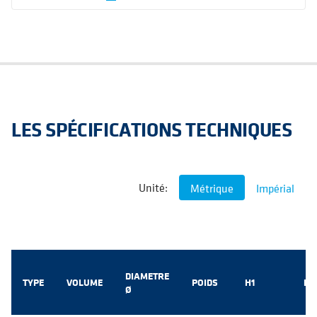
LES SPÉCIFICATIONS TECHNIQUES
Unité:
Métrique
Impérial
DIAMETRE
TYPE
VOLUME
POIDS
H1
H2
Ø