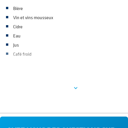
Bière
Vin et vins mousseux
Cidre
Eau
Jus
Café froid
See more
expand_more