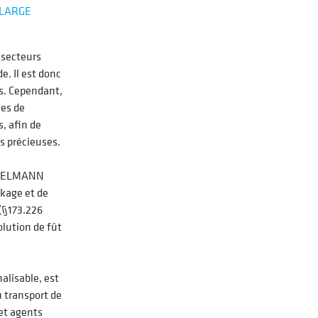
 LARGE
 secteurs
e. Il est donc
s. Cependant,
ées de
, afin de
s précieuses.
THIELMANN
ckage et de
(§173.226
olution de fût
alisable, est
u transport de
et agents