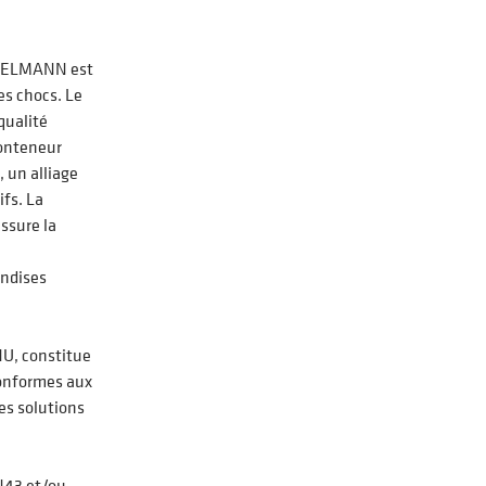
HIELMANN est
es chocs. Le
qualité
conteneur
 un alliage
fs. La
ssure la
andises
NU, constitue
conformes aux
es solutions
 N43 et/ou