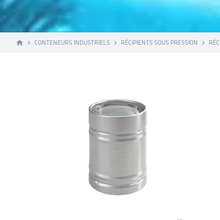
CONTENEURS INDUSTRIELS
RÉCIPIENTS SOUS PRESSION
RÉC
home
navigate_next
navigate_next
navigate_next