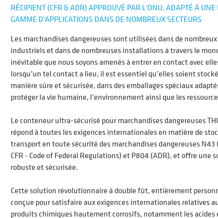
RÉCIPIENT (CFR & ADR) APPROUVÉ PAR L'ONU, ADAPTÉ À UNE
GAMME D'APPLICATIONS DANS DE NOMBREUX SECTEURS
Les marchandises dangereuses sont utilisées dans de nombreux
industriels et dans de nombreuses installations à travers le mond
inévitable que nous soyons amenés à entrer en contact avec elle
lorsqu’un tel contact a lieu, il est essentiel qu’elles soient stock
manière sûre et sécurisée, dans des emballages spéciaux adaptés
protéger la vie humaine, l’environnement ainsi que les ressource
Le conteneur ultra-sécurisé pour marchandises dangereuses 
répond à toutes les exigences internationales en matière de sto
transport en toute sécurité des marchandises dangereuses N43 
CFR - Code of Federal Regulations) et P804 (ADR), et offre une s
robuste et sécurisée.
Cette solution révolutionnaire à double fût, entièrement personn
conçue pour satisfaire aux exigences internationales relatives a
produits chimiques hautement corrosifs, notamment les acides 