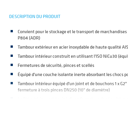
DESCRIPTION DU PRODUIT
Convient pour le stockage et le transport de marchandise
P804 (ADR)
Tambour extérieur en acier inoxydable de haute qualité AIS
Tambour intérieur construit en utilisant l'ISO NiCu30 (éq
Fermetures de sécurité, pinces et scellés
Équipé d'une couche isolante inerte absorbant les chocs p
Tambour intérieur équipé d'un joint et de bouchons 1 x G2" 
fermeture à trois pinces DN250 (10" de diamètre)
Le fût extérieur est équipé d'une fermeture de sécurité ave
Entièrement personnalisable avec différentes options d'éq
BENEFICÈS