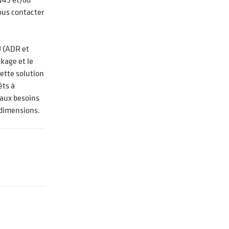
ous contacter
U (ADR et
kage et le
ette solution
êts à
 aux besoins
 dimensions.