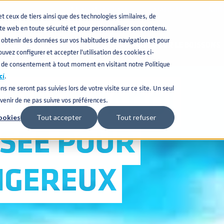
CONNAISANCES BASE
CATALOGUES
NOU
ceux de tiers ainsi que des technologies similaires, de
CARRIERES
ite web en toute sécurité et pour personnaliser son contenu.
obtenir des données sur vos habitudes de navigation et pour
FÛTS POUR LE BOISSONS
uvez configurer et accepter l'utilisation des cookies ci-
 de consentement à tout moment en visitant notre Politique
cí
.
OUBLE PAROI
ns ne seront pas suivies lors de votre visite sur ce site. Un seul
uvenir de ne pas suivre vos préférences.
ookies
Tout accepter
Tout refuser
ISÉE POUR
NGEREUX