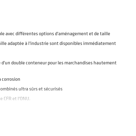
le avec différentes options d'aménagement et de taille
lle adaptée à l'industrie sont disponibles immédiatement
e d'un double conteneur pour les marchandises hautement
 corrosion
combinés ultra sûrs et sécurisés
le CFR et l'ONU.
UITS
s dangereuses conformément à une large gamme de numéros