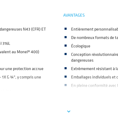
AVANTAGES
s dangereuses N43 (CFR) ET
Entièrement personnalisab
De nombreux formats de tai
I 316L
Écologique
uivalent au Monel® 400)
Conception révolutionnair
dangereuses
our une protection accrue
Extrêmement résistant à la
- 1X G ¾", y compris une
Emballages individuels et 
En pleine conformité avec 
c joint
LES APPLICATIONS DES PROD
uipement et de taille
Ver más
expand_more
Stockage de marchandise