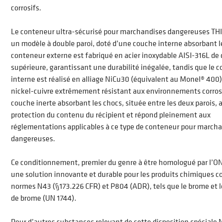
corrosifs.
Le conteneur ultra-sécurisé pour marchandises dangereuses T
un modèle à double paroi, doté d’une couche interne absorbant l
conteneur externe est fabriqué en acier inoxydable AISI-316L de 
supérieure, garantissant une durabilité inégalée, tandis que le 
interne est réalisé en alliage NiCu30 (équivalent au Monel® 400),
nickel-cuivre extrêmement résistant aux environnements corrosi
couche inerte absorbant les chocs, située entre les deux parois, a
protection du contenu du récipient et répond pleinement aux
réglementations applicables à ce type de conteneur pour march
dangereuses.
Ce conditionnement, premier du genre à être homologué par l’O
une solution innovante et durable pour les produits chimiques 
normes N43 (§173.226 CFR) et P804 (ADR), tels que le brome et l
de brome (UN 1744).
Pour d’autres substances relevant de cette disposition spéciale