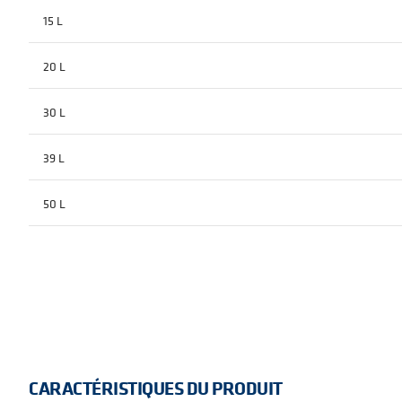
15 L
20 L
30 L
39 L
50 L
CARACTÉRISTIQUES DU PRODUIT