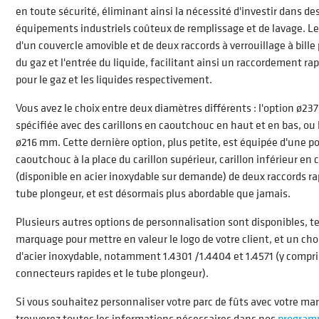
en toute sécurité, éliminant ainsi la nécessité d'investir dans de
équipements industriels coûteux de remplissage et de lavage. Le
d'un couvercle amovible et de deux raccords à verrouillage à bille 
du gaz et l'entrée du liquide, facilitant ainsi un raccordement ra
pour le gaz et les liquides respectivement.
Vous avez le choix entre deux diamètres différents : l'option ø23
spécifiée avec des carillons en caoutchouc en haut et en bas, ou 
ø216 mm. Cette dernière option, plus petite, est équipée d'une p
caoutchouc à la place du carillon supérieur, carillon inférieur en
(disponible en acier inoxydable sur demande) de deux raccords ra
tube plongeur, et est désormais plus abordable que jamais.
Plusieurs autres options de personnalisation sont disponibles, te
marquage pour mettre en valeur le logo de votre client, et un cho
d'acier inoxydable, notamment 1.4301 /1.4404 et 1.4571 (y compri
connecteurs rapides et le tube plongeur).
Si vous souhaitez personnaliser votre parc de fûts avec votre ma
trouverez toutes les informations nécessaires dans nos
program