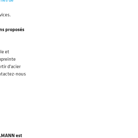
vices.
ons proposés
le et
mpreinte
ir d'acier
ontactez-nous
LMANN est