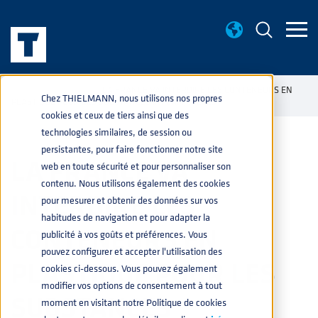
NOUVELLES
LA FRANCE VA INTERDIRE LES CONTENEURS EN
home
navigate_next
navigate_next
Chez THIELMANN, nous utilisons nos propres
PLASTIQUE POUR LES SUBSTANCES INFLAMMABLES
cookies et ceux de tiers ainsi que des
technologies similaires, de session ou
persistantes, pour faire fonctionner notre site
LA FRANCE VA
web en toute sécurité et pour personnaliser son
contenu. Nous utilisons également des cookies
INTERDIRE LES
pour mesurer et obtenir des données sur vos
habitudes de navigation et pour adapter la
CONTENEURS EN
publicité à vos goûts et préférences. Vous
pouvez configurer et accepter l'utilisation des
PLASTIQUE POUR LES
cookies ci-dessous. Vous pouvez également
modifier vos options de consentement à tout
SUBSTANCES
moment en visitant notre Politique de cookies