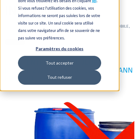
dont vous trouverez les détails en cliquant
icí
.
INFLAMMABLES
Si vous refusez l'utilisation des cookies, vos
informations ne seront pas suivies lors de votre
visite sur ce site. Un seul cookie sera utilisé
PRESSE
,
CHIMIQUE
,
PRODUITS
,
PHARMACEUTIQUE
,
AUTOMOBILE
,
dans votre navigateur afin de se souvenir de ne
BATTERIES
,
PEINTURES
26 JUIN 2025 15:29:50
pas suivre vos préférences.
Paramètres du cookies
LA LOI ENTRERA EN VIGUEUR EN
Tout accepter
JANVIER 2026 – CONTACTEZ THIELMANN
POUR VOUS PRÉPARER
Tout refuser