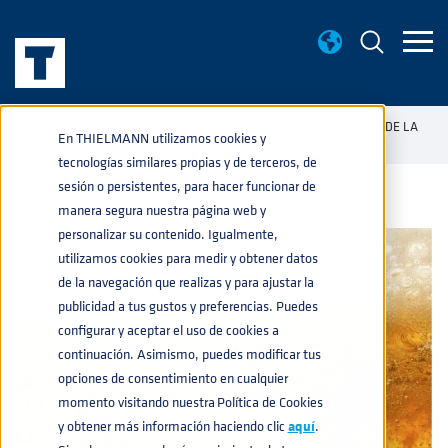
BASE DE CONOCIMIENTO
EVALUACIÓN ORGANOLÉPTICA DE LA
home
navigate_next
navigate_next
En THIELMANN utilizamos cookies y
CERVEZA ALMACENADA
tecnologías similares propias y de terceros, de
sesión o persistentes, para hacer funcionar de
manera segura nuestra página web y
personalizar su contenido. Igualmente,
utilizamos cookies para medir y obtener datos
de la navegación que realizas y para ajustar la
publicidad a tus gustos y preferencias. Puedes
configurar y aceptar el uso de cookies a
continuación. Asimismo, puedes modificar tus
opciones de consentimiento en cualquier
momento visitando nuestra Política de Cookies
y obtener más información haciendo clic
aquí
.