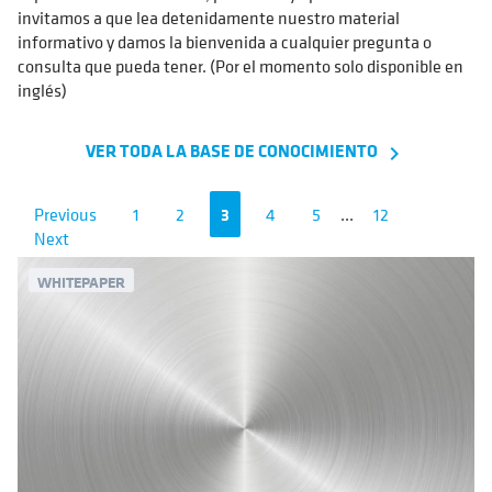
invitamos a que lea detenidamente nuestro material
informativo y damos la bienvenida a cualquier pregunta o
consulta que pueda tener. (Por el momento solo disponible en
inglés)
VER TODA LA BASE DE CONOCIMIENTO
navigate_next
Previous
1
2
3
4
5
...
12
Next
WHITEPAPER