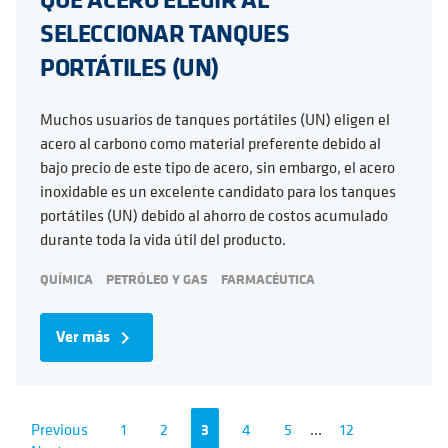
SELECCIONAR TANQUES
PORTÁTILES (UN)
Muchos usuarios de tanques portátiles (UN) eligen el
acero al carbono como material preferente debido al
bajo precio de este tipo de acero, sin embargo, el acero
inoxidable es un excelente candidato para los tanques
portátiles (UN) debido al ahorro de costos acumulado
durante toda la vida útil del producto.
QUÍMICA
PETRÓLEO Y GAS
FARMACÉUTICA
Ver más
navigate_next
Previous
1
2
3
4
5
...
12