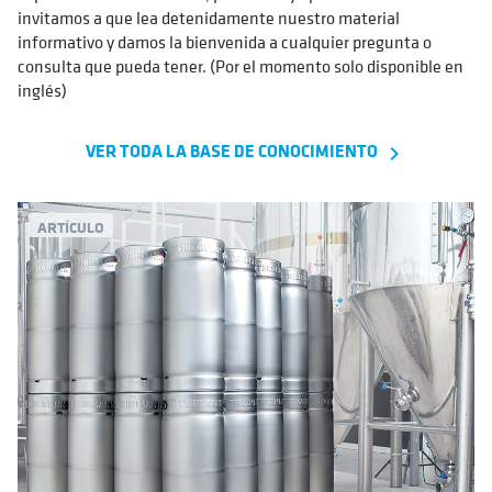
invitamos a que lea detenidamente nuestro material
informativo y damos la bienvenida a cualquier pregunta o
consulta que pueda tener. (Por el momento solo disponible en
inglés)
VER TODA LA BASE DE CONOCIMIENTO
navigate_next
ARTÍCULO