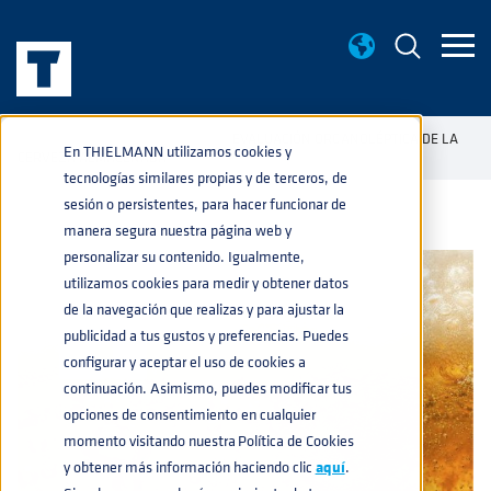
BASE DE CONOCIMIENTO
EVALUACIÓN ORGANOLÉPTICA DE LA
home
navigate_next
navigate_next
En THIELMANN utilizamos cookies y
CERVEZA ALMACENADA
tecnologías similares propias y de terceros, de
sesión o persistentes, para hacer funcionar de
manera segura nuestra página web y
personalizar su contenido. Igualmente,
utilizamos cookies para medir y obtener datos
de la navegación que realizas y para ajustar la
publicidad a tus gustos y preferencias. Puedes
configurar y aceptar el uso de cookies a
continuación. Asimismo, puedes modificar tus
opciones de consentimiento en cualquier
momento visitando nuestra Política de Cookies
y obtener más información haciendo clic
aquí
.