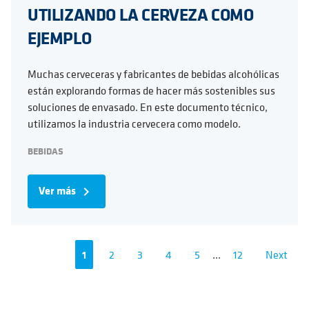
UTILIZANDO LA CERVEZA COMO
EJEMPLO
Muchas cerveceras y fabricantes de bebidas alcohólicas
están explorando formas de hacer más sostenibles sus
soluciones de envasado. En este documento técnico,
utilizamos la industria cervecera como modelo.
BEBIDAS
Ver más
navigate_next
1
2
3
4
5
...
12
Next