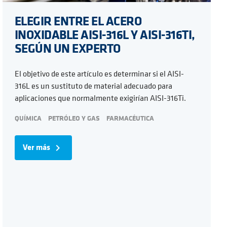
ELEGIR ENTRE EL ACERO
INOXIDABLE AISI-316L Y AISI-316TI,
SEGÚN UN EXPERTO
El objetivo de este artículo es determinar si el AISI-
316L es un sustituto de material adecuado para
aplicaciones que normalmente exigirían AISI-316Ti.
QUÍMICA
PETRÓLEO Y GAS
FARMACÉUTICA
Ver más
navigate_next