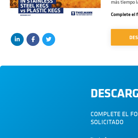
más tiempo la
Complete el 
DE
DESCARG
COMPLETE EL F
SOLICITADO