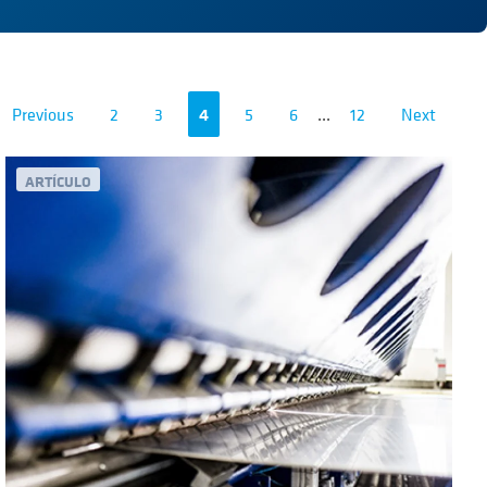
Previous
2
3
4
5
6
...
12
Next
ARTÍCULO