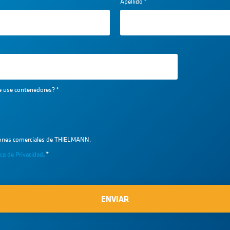
Apellido
*
ue use contenedores?
*
iones comerciales de THIELMANN.
ica de Privacidad
.
*