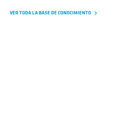
VER TODA LA BASE DE CONOCIMIENTO
navigate_next