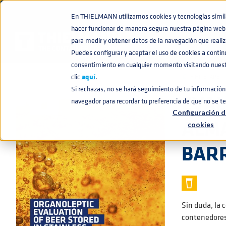
En THIELMANN utilizamos cookies y tecnologías similar
hacer funcionar de manera segura nuestra página web 
BASE DE CONOCIMIENTO
EVALUACIÓN ORGANOLÉPTICA DE LA 
home
navigate_next
navigate_next
para medir y obtener datos de la navegación que realiza
Puedes configurar y aceptar el uso de cookies a conti
consentimiento en cualquier momento visitando nuestr
clic
aquí
.
📄
WHITEPAPER
Si rechazas, no se hará seguimiento de tu información 
EVAL
navegador para recordar tu preferencia de que no se t
Configuración d
ALMA
cookies
BARR
Sin duda, la 
contenedores