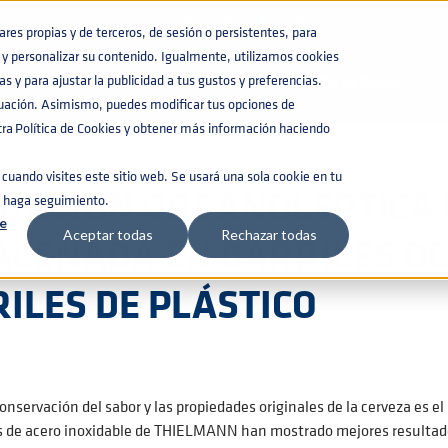
BASE DE CONOCIMIENTO
CATÁLOGOS
es propias y de terceros, de sesión o persistentes, para
y personalizar su contenido. Igualmente, utilizamos cookies
CERVEZA ALMACENADA
s y para ajustar la publicidad a tus gustos y preferencias.
BARRILES PARA BEBIDAS
nuación. Asimismo, puedes modificar tus opciones de
a Política de Cookies y obtener más información haciendo
cuando visites este sitio web. Se usará una sola cookie en tu
UACIÓN ORGANOLÉPTICA 
e haga seguimiento.
e
CENADA EN BARRILES DE
Aceptar todas
Rechazar todas
ILES DE PLÁSTICO
conservación del sabor y las propiedades originales de la cerveza es el 
 de acero inoxidable de THIELMANN han mostrado mejores resultados