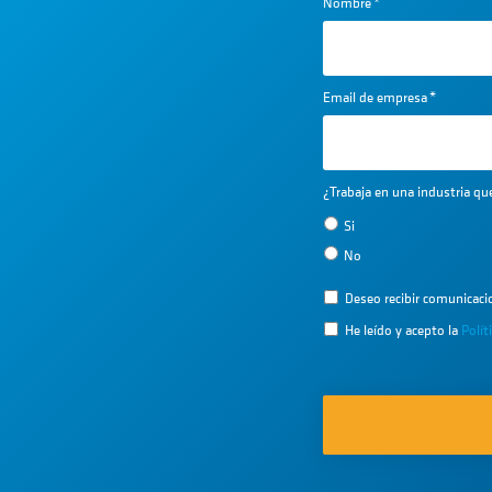
Nombre
*
Email de empresa
*
¿Trabaja en una industria q
Si
No
Deseo recibir comunicac
He leído y acepto la
Polít