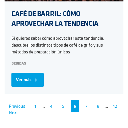
CAFÉ DE BARRIL: CÓMO
APROVECHAR LA TENDENCIA
Si quieres saber cómo aprovechar esta tendencia,
descubre los distintos tipos de café de grifo y sus
métodos de preparación únicos
BEBIDAS
Ver más
navigate_next
Previous
1
...
4
5
6
7
8
...
12
Next