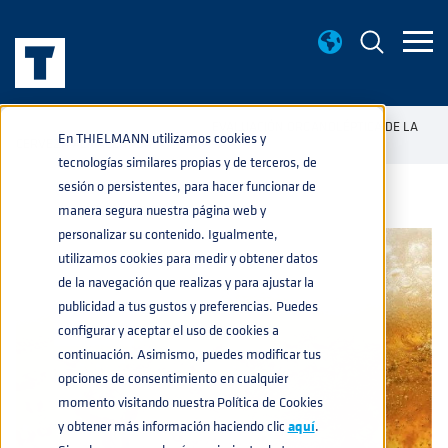
BASE DE CONOCIMIENTO
EVALUACIÓN ORGANOLÉPTICA DE LA
home
navigate_next
navigate_next
En THIELMANN utilizamos cookies y
CERVEZA ALMACENADA
tecnologías similares propias y de terceros, de
sesión o persistentes, para hacer funcionar de
manera segura nuestra página web y
personalizar su contenido. Igualmente,
utilizamos cookies para medir y obtener datos
de la navegación que realizas y para ajustar la
publicidad a tus gustos y preferencias. Puedes
configurar y aceptar el uso de cookies a
continuación. Asimismo, puedes modificar tus
opciones de consentimiento en cualquier
momento visitando nuestra Política de Cookies
y obtener más información haciendo clic
aquí
.