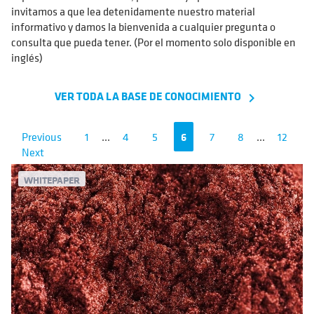
invitamos a que lea detenidamente nuestro material
informativo y damos la bienvenida a cualquier pregunta o
consulta que pueda tener. (Por el momento solo disponible en
inglés)
VER TODA LA BASE DE CONOCIMIENTO
navigate_next
Previous
1
...
4
5
6
7
8
...
12
Next
WHITEPAPER