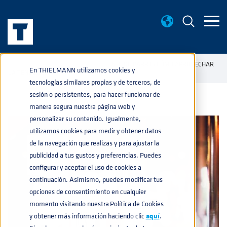
BASE DE CONOCIMIENTO
CAFÉ DE BARRIL: CÓMO APROVECHAR
home
navigate_next
navigate_next
En THIELMANN utilizamos cookies y
LA TENDENCIA
tecnologías similares propias y de terceros, de
sesión o persistentes, para hacer funcionar de
manera segura nuestra página web y
personalizar su contenido. Igualmente,
utilizamos cookies para medir y obtener datos
de la navegación que realizas y para ajustar la
publicidad a tus gustos y preferencias. Puedes
configurar y aceptar el uso de cookies a
continuación. Asimismo, puedes modificar tus
opciones de consentimiento en cualquier
momento visitando nuestra Política de Cookies
y obtener más información haciendo clic
aquí
.