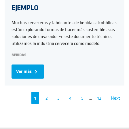
EJEMPLO
Muchas cerveceras y fabricantes de bebidas alcohólicas
están explorando formas de hacer más sostenibles sus
soluciones de envasado. En este documento técnico,
utilizamos la industria cervecera como modelo.
BEBIDAS
Ver más
navigate_next
1
2
3
4
5
...
12
Next