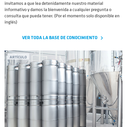
invitamos a que lea detenidamente nuestro material
informativo y damos la bienvenida a cualquier pregunta o
consulta que pueda tener. (Por el momento solo disponible en
inglés)
VER TODA LA BASE DE CONOCIMIENTO
navigate_next
ARTÍCULO