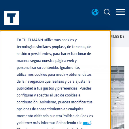
BASE DE CONOCIMIENTO
GESTIÓN DE RESIDUOS DE BARRILES DE
home
navigate_next
navigate_next
En THIELMANN utilizamos cookies y
ACERO INOXIDABLE VS BARRILES DE PLÁSTICO
tecnologías similares propias y de terceros, de
sesión o persistentes, para hacer funcionar de
manera segura nuestra página web y
personalizar su contenido. Igualmente,
utilizamos cookies para medir y obtener datos
de la navegación que realizas y para ajustar la
publicidad a tus gustos y preferencias. Puedes
configurar y aceptar el uso de cookies a
continuación. Asimismo, puedes modificar tus
opciones de consentimiento en cualquier
momento visitando nuestra Política de Cookies
y obtener más información haciendo clic
aquí
.