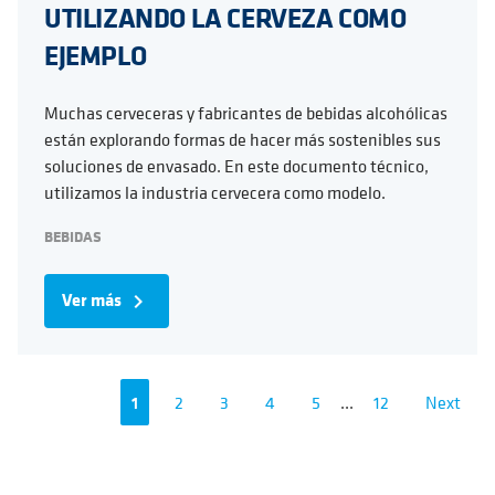
UTILIZANDO LA CERVEZA COMO
EJEMPLO
Muchas cerveceras y fabricantes de bebidas alcohólicas
están explorando formas de hacer más sostenibles sus
soluciones de envasado. En este documento técnico,
utilizamos la industria cervecera como modelo.
BEBIDAS
Ver más
navigate_next
1
2
3
4
5
...
12
Next