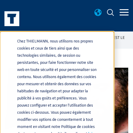
CONNAISANCES BASE
POURQUOI LE SERVICE DES FÛTS EST LE
home
navigate_next
navigate_next
Chez THIELMANN, nous utilisons nos propres
TICKET D'OR D'UNE BRASSERIE
cookies et ceux de tiers ainsi que des
technologies similaires, de session ou
persistantes, pour faire fonctionner notre site
web en toute sécurité et pour personnaliser son
contenu. Nous utilisons également des cookies
pour mesurer et obtenir des données sur vos
habitudes de navigation et pour adapter la
publicité à vos goûts et préférences. Vous
pouvez configurer et accepter l'utilisation des
cookies ci-dessous. Vous pouvez également
modifier vos options de consentement à tout
moment en visitant notre Politique de cookies