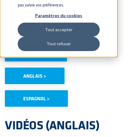
STARTER KEG - MODE
pas suivre vos préférences.
Paramètres du cookies
D'EMPLOI
Tout accepter
Tout refuser
FRANÇAIS >
ANGLAIS >
ESPAGNOL >
VIDÉOS (ANGLAIS)