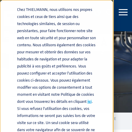
Chez THIELMANN, nous utilisons nos propres
cookies et ceux de tiers ainsi que des
technologies similaires, de session ou
persistantes, pour faire fonctionner notre site
web en toute sécurité et pour personnaliser son
CUVE POLYVALENTE À
contenu. Nous utilisons également des cookies
pour mesurer et obtenir des données sur vos
FOND CONIQUE
habitudes de navigation et pour adapter la
publicité à vos goûts et préférences. Vous
ASEPTIQUE
pouvez configurer et accepter l'utilisation des
cookies ci-dessous. Vous pouvez également
modifier vos options de consentement à tout
moment en visitant notre Politique de cookies
dont vous trouverez les détails en cliquant
icí
.
Si vous refusez l'utilisation des cookies, vos
informations ne seront pas suivies lors de votre
CONTENEURS INDUSTRIELS
GRV POUR LIQUIDES
CUVE
home
navigate_next
navigate_next
navigate_next
visite sur ce site. Un seul cookie sera utilisé
POLYVALENTE À FOND CONIQUE ASEPTIQUE
dans votre navigateur afin de se souvenir de ne