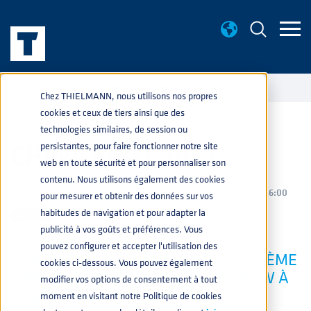
ÉVÉNEMENTS
CHINA COAT 2023
home
navigate_next
navigate_next
Chez THIELMANN, nous utilisons nos propres
cookies et ceux de tiers ainsi que des
technologies similaires, de session ou
CHINA COAT 2023
persistantes, pour faire fonctionner notre site
web en toute sécurité et pour personnaliser son
contenu. Nous utilisons également des cookies
CHIMIQUE
,
PRODUITS
,
PEINTURES
24 JANV. 2023 13:46:00
pour mesurer et obtenir des données sur vos
habitudes de navigation et pour adapter la
publicité à vos goûts et préférences. Vous
pouvez configurer et accepter l'utilisation des
THIELMANN SERA PRÉSENT À LA 27ÈME
cookies ci-dessous. Vous pouvez également
ÉDITION DU GLOBAL COATINGS SHOW À
modifier vos options de consentement à tout
GUANGZHOU
moment en visitant notre Politique de cookies