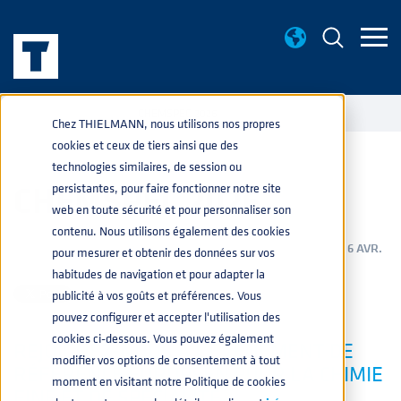
ÉVÉNEMENTS
CHEMSPEC 2026
home
navigate_next
navigate_next
Chez THIELMANN, nous utilisons nos propres
cookies et ceux de tiers ainsi que des
technologies similaires, de session ou
CHEMSPEC 2026
persistantes, pour faire fonctionner notre site
web en toute sécurité et pour personnaliser son
contenu. Nous utilisons également des cookies
CHIMIQUE
,
PRODUITS
,
PHARMACEUTIQUE
,
SERVICES
6 AVR.
pour mesurer et obtenir des données sur vos
2026 12:37:09
habitudes de navigation et pour adapter la
publicité à vos goûts et préférences. Vous
pouvez configurer et accepter l'utilisation des
cookies ci-dessous. Vous pouvez également
REJOIGNEZ-NOUS À L’ÉVÉNEMENT DE
modifier vos options de consentement à tout
RÉFÉRENCE EUROPÉEN POUR LA CHIMIE
moment en visitant notre Politique de cookies
FINE ET DE SPÉCIALITÉ