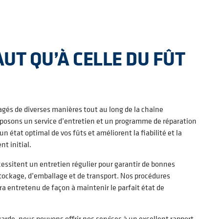
UT QU’À CELLE DU FÛT
és de diverses manières tout au long de la chaîne
posons un service d’entretien et un programme de réparation
n état optimal de vos fûts et améliorent la fiabilité et la
nt initial.
cessitent un entretien régulier pour garantir de bonnes
stockage, d’emballage et de transport. Nos procédures
a entretenu de façon à maintenir le parfait état de
arde, nous pouvons offrir nos services à un excellent rapport