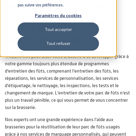
TOUT CE DONT VOTRE
pas suivre vos préférences.
Paramètres du cookies
FÛT A BESOIN - TOUT
Tout accepter
SOUS UN MÊME TOIT
Tout refuser
THIELMANN peut aider votre brasserie à se développer grâce à
notre gamme toujours plus étendue de programmes
d'entretien des fûts, comprenant l'entretien des fûts, les
réparations, les services de personnalisation, les services
d'étiquetage, le nettoyage, les inspections, les tests et le
changement de marque. L'entretien de votre parc de fûts n'est
plus un travail pénible, ce qui vous permet de vous concentrer
sur la brasserie.
Nos experts ont une grande expérience dans l'aide aux
brasseries pour la réutilisation de leur parc de fûts usagés
grâce à nos services de marquage personnalisés, qui peuvent