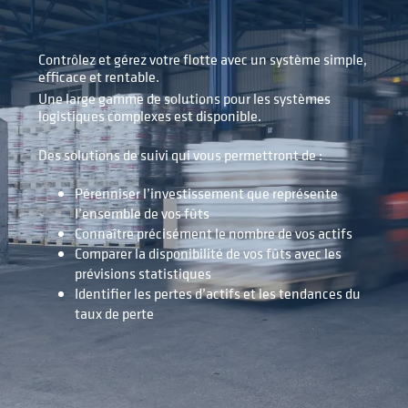
Contrôlez et gérez votre flotte avec un système simple,
efficace et rentable.
Une large gamme de solutions pour les systèmes
logistiques complexes est disponible.
Des solutions de suivi qui vous permettront de :
Pérenniser l’investissement que représente
l’ensemble de vos fûts
Connaître précisément le nombre de vos actifs
Comparer la disponibilité de vos fûts avec les
prévisions statistiques
Identifier les pertes d’actifs et les tendances du
taux de perte