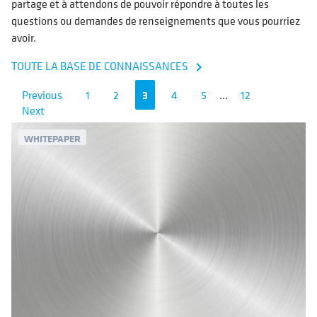
partage et à attendons de pouvoir répondre à toutes les
questions ou demandes de renseignements que vous pourriez
avoir.
TOUTE LA BASE DE CONNAISSANCES
navigate_next
Previous
1
2
3
4
5
...
12
Next
WHITEPAPER