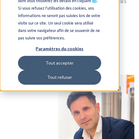
dont vous trouverez les détails en cliquant
icí
.
PHARMACEUTIQUE
,
PÉTROLE ET GAZ
,
AUTOMOBILE
,
BATTERIES
2 MARS 2023 11:47:19
Si vous refusez l'utilisation des cookies, vos
informations ne seront pas suivies lors de votre
visite sur ce site. Un seul cookie sera utilisé
dans votre navigateur afin de se souvenir de ne
RENDEZ-VOUS À RIMINI POUR CES
pas suivre vos préférences.
TEMPS FORTS PARALLÈLES DU
Paramètres du cookies
CALENDRIER DE L'INDUSTRIE DES
BOISSONS
Tout accepter
Tout refuser