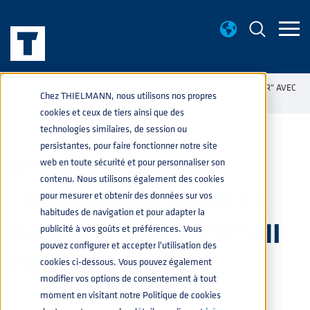
NOUVELLES
INTERVIEW - "CONCEVOIR POUR LE DANGER" AVEC
home
navigate_next
navigate_next
Chez THIELMANN, nous utilisons nos propres
ZWONI DENAC
cookies et ceux de tiers ainsi que des
technologies similaires, de session ou
persistantes, pour faire fonctionner notre site
INTERVIEW -
web en toute sécurité et pour personnaliser son
contenu. Nous utilisons également des cookies
"CONCEVOIR POUR LE
pour mesurer et obtenir des données sur vos
habitudes de navigation et pour adapter la
DANGER" AVEC ZWONI
publicité à vos goûts et préférences. Vous
pouvez configurer et accepter l'utilisation des
DENAC
cookies ci-dessous. Vous pouvez également
modifier vos options de consentement à tout
moment en visitant notre Politique de cookies
CHIMIQUE
,
PRODUITS
,
NUCLEAIRE
,
REVÊTEMENTS
,