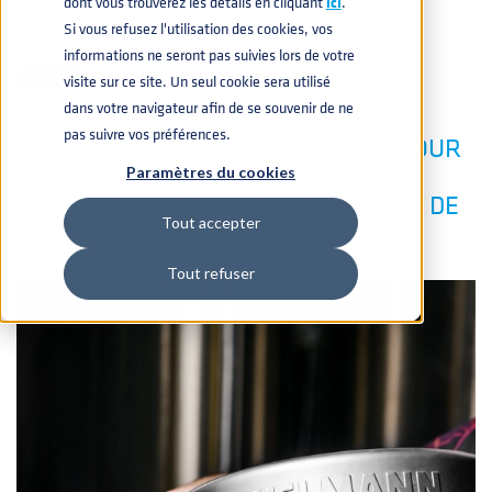
dont vous trouverez les détails en cliquant
icí
.
Si vous refusez l'utilisation des cookies, vos
BOISSONS
,
REVÊTEMENTS
7 AVR. 2021 14:02:00
informations ne seront pas suivies lors de votre
visite sur ce site. Un seul cookie sera utilisé
dans votre navigateur afin de se souvenir de ne
pas suivre vos préférences.
LISEZ NOS CONSEILS ESSENTIELS POUR
CONSERVER VOS PLONGEURS EN
Paramètres du cookies
PARFAIT ÉTAT APRÈS DES PÉRIODES DE
Tout accepter
STOCKAGE PROLONGÉES
Tout refuser