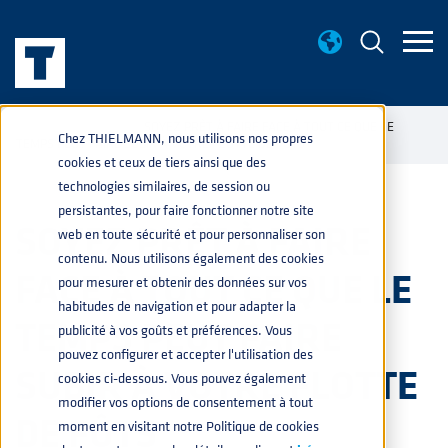
NOUVELLES
SOYEZ PRÊT À FAIRE FACE À TOUT CE QUE LE
home
navigate_next
navigate_next
Chez THIELMANN, nous utilisons nos propres
TEMPS PEUT FAIRE SUBIR À VOTRE FLOTTE DE FÛTS
cookies et ceux de tiers ainsi que des
technologies similaires, de session ou
persistantes, pour faire fonctionner notre site
SOYEZ PRÊT À FAIRE
web en toute sécurité et pour personnaliser son
contenu. Nous utilisons également des cookies
FACE À TOUT CE QUE LE
pour mesurer et obtenir des données sur vos
habitudes de navigation et pour adapter la
TEMPS PEUT FAIRE
publicité à vos goûts et préférences. Vous
pouvez configurer et accepter l'utilisation des
SUBIR À VOTRE FLOTTE
cookies ci-dessous. Vous pouvez également
modifier vos options de consentement à tout
DE FÛTS
moment en visitant notre Politique de cookies