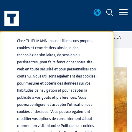
CONNAISANCES BASE
ÉVALUATION ORGANOLEPTIQUE DE LA
home
navigate_next
navigate_next
Chez THIELMANN, nous utilisons nos propres
BIÈRE STOCKÉE DANS DES FÛTS EN ACIER INOXYDABLE
cookies et ceux de tiers ainsi que des
technologies similaires, de session ou
persistantes, pour faire fonctionner notre site
web en toute sécurité et pour personnaliser son
contenu. Nous utilisons également des cookies
pour mesurer et obtenir des données sur vos
habitudes de navigation et pour adapter la
publicité à vos goûts et préférences. Vous
pouvez configurer et accepter l'utilisation des
cookies ci-dessous. Vous pouvez également
modifier vos options de consentement à tout
moment en visitant notre Politique de cookies