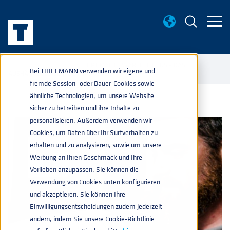
WISSENWERTES
OPTIMAL GEWARTETE KEGS – DAS
home
navigate_next
navigate_next
Bei THIELMANN verwenden wir eigene und
AUSHÄNGESCHILD JEDER BRAUEREI
fremde Session- oder Dauer-Cookies sowie
ähnliche Technologien, um unsere Website
sicher zu betreiben und ihre Inhalte zu
personalisieren. Außerdem verwenden wir
Cookies, um Daten über Ihr Surfverhalten zu
erhalten und zu analysieren, sowie um unsere
Werbung an Ihren Geschmack und Ihre
Vorlieben anzupassen. Sie können die
Verwendung von Cookies unten konfigurieren
und akzeptieren. Sie können Ihre
Einwilligungsentscheidungen zudem jederzeit
ändern, indem Sie unsere Cookie-Richtlinie