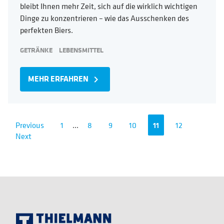
bleibt Ihnen mehr Zeit, sich auf die wirklich wichtigen
Dinge zu konzentrieren – wie das Ausschenken des
perfekten Biers.
GETRÄNKE
LEBENSMITTEL
MEHR ERFAHREN
navigate_next
Previous
1
...
8
9
10
11
12
Next