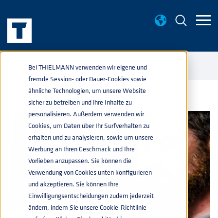
WISSENWERTES
OPTIMAL GEWARTETE KEGS – DAS
home
navigate_next
navigate_next
Bei THIELMANN verwenden wir eigene und
AUSHÄNGESCHILD JEDER BRAUEREI
fremde Session- oder Dauer-Cookies sowie
ähnliche Technologien, um unsere Website
sicher zu betreiben und ihre Inhalte zu
personalisieren. Außerdem verwenden wir
Cookies, um Daten über Ihr Surfverhalten zu
erhalten und zu analysieren, sowie um unsere
Werbung an Ihren Geschmack und Ihre
Vorlieben anzupassen. Sie können die
Verwendung von Cookies unten konfigurieren
und akzeptieren. Sie können Ihre
Einwilligungsentscheidungen zudem jederzeit
ändern, indem Sie unsere Cookie-Richtlinie