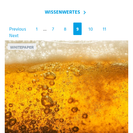
WISSENWERTES
navigate_next
Previous
1
...
7
8
9
10
11
Next
WHITEPAPER