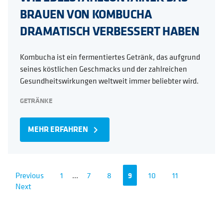
BRAUEN VON KOMBUCHA
DRAMATISCH VERBESSERT HABEN
Kombucha ist ein fermentiertes Getränk, das aufgrund
seines köstlichen Geschmacks und der zahlreichen
Gesundheitswirkungen weltweit immer beliebter wird.
GETRÄNKE
MEHR ERFAHREN
navigate_next
Previous
1
...
7
8
9
10
11
Next