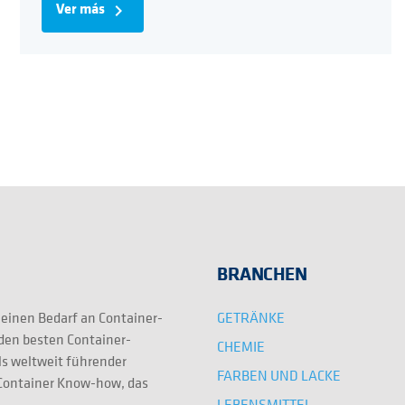
Ver más
navigate_next
BRANCHEN
GETRÄNKE
 einen Bedarf an Container-
 den besten Container-
CHEMIE
ls weltweit führender
FARBEN UND LACKE
e Container Know-how, das
LEBENSMITTEL