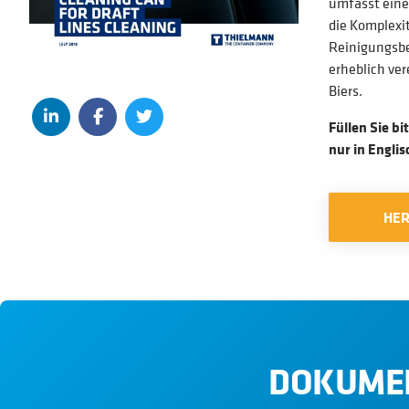
umfasst eine 
die Komplexi
Reinigungsbeh
erheblich ver
Biers.
Füllen Sie b
nur in Engli
HE
DOKUME