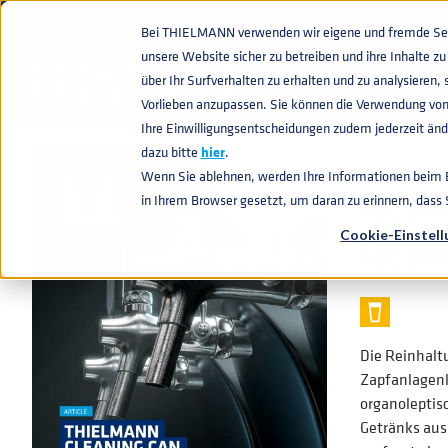
Bei THIELMANN verwenden wir eigene und fremde Sess
unsere Website sicher zu betreiben und ihre Inhalte 
WISSENWERTES
DIE REACH-VERORDNUNG UND IHRE BEDEUTUN
home
navigate_next
navigate_next
über Ihr Surfverhalten zu erhalten und zu analysiere
Vorlieben anzupassen. Sie können die Verwendung von
Ihre Einwilligungsentscheidungen zudem jederzeit ände
dazu bitte
hier
.
📰 ARTIKEL
Wenn Sie ablehnen, werden Ihre Informationen beim Be
REIN
in Ihrem Browser gesetzt, um daran zu erinnern, dass
REIN
Cookie-Einstel
Die Reinhalt
Zapfanlagenl
organoleptis
Getränks aus