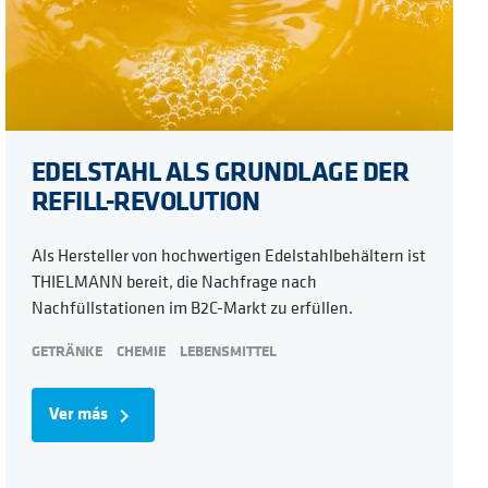
EDELSTAHL ALS GRUNDLAGE DER
REFILL-REVOLUTION
Als Hersteller von hochwertigen Edelstahlbehältern ist
THIELMANN bereit, die Nachfrage nach
Nachfüllstationen im B2C-Markt zu erfüllen.
GETRÄNKE
CHEMIE
LEBENSMITTEL
Ver más
navigate_next