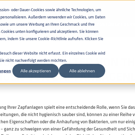
WISSENSWERTES
KATALOGS
AKT
ion- oder Dauer-Cookies sowie ähnliche Technologien, um
zu personalisieren. Außerdem verwenden wir Cookies, um Daten
G FÜR CONTAINER AUS EDELSTAHL
n, sowie um unsere Werbung an Ihren Geschmack und Ihre
KEGS FÜR GETRAN
 Cookies unten konfigurieren und akzeptieren. Sie können
rn, indem Sie unsere Cookie-Richtlinie aufrufen. Klicken Sie
such dieser Website nicht erfasst. Ein einzelnes Cookie wird
IGUNGSBEHÄLTER VON T
 Sie nicht nachverfolgt werden möchten.
IGEN VON ZAPFANLAGEN
lungen
Alle akzeptieren
Alle ablehnen
ung Ihrer Zapfanlagen spielt eine entscheidende Rolle, wenn Sie das
eitungen, die nicht hygienisch sauber sind, können zu einer Reihe
chen Eigenschaften oder die Anhäufung von Bakterien, um nur einige 
 – ganz zu schweigen von einer Gefährdung der Gesundheit und Sich