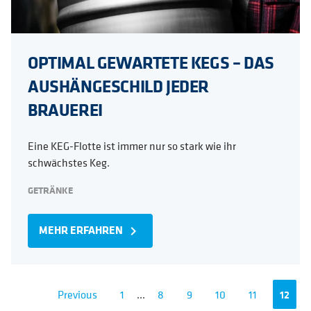
OPTIMAL GEWARTETE KEGS – DAS
AUSHÄNGESCHILD JEDER
BRAUEREI
Eine KEG-Flotte ist immer nur so stark wie ihr
schwächstes Keg.
GETRÄNKE
MEHR ERFAHREN
navigate_next
Previous
1
...
8
9
10
11
12