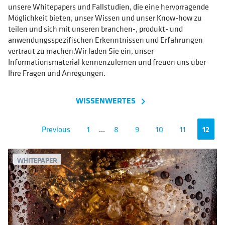
unsere Whitepapers und Fallstudien, die eine hervorragende
Möglichkeit bieten, unser Wissen und unser Know-how zu
teilen und sich mit unseren branchen-, produkt- und
anwendungsspezifischen Erkenntnissen und Erfahrungen
vertraut zu machen.Wir laden Sie ein, unser
Informationsmaterial kennenzulernen und freuen uns über
Ihre Fragen und Anregungen.
WISSENWERTES
navigate_next
Previous
1
...
8
9
10
11
12
WHITEPAPER