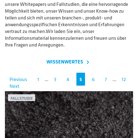
unsere Whitepapers und Fallstudien, die eine hervorragende
Möglichkeit bieten, unser Wissen und unser Know-how zu
teilen und sich mit unseren branchen-, produkt- und
anwendungsspezifischen Erkenntnissen und Erfahrungen
vertraut zu machen.Wir laden Sie ein, unser
Informationsmaterial kennenzulernen und freuen uns über
Ihre Fragen und Anregungen.
WISSENWERTES
navigate_next
Previous
1
...
3
4
5
6
7
...
12
Next
FALLSTUDIE