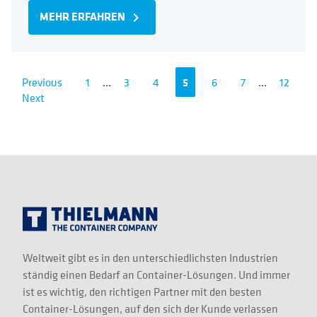
MEHR ERFAHREN
navigate_next
Previous
1
...
3
4
5
6
7
...
12
Next
Weltweit gibt es in den unterschiedlichsten Industrien
ständig einen Bedarf an Container-Lösungen. Und immer
ist es wichtig, den richtigen Partner mit den besten
Container-Lösungen, auf den sich der Kunde verlassen