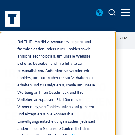
AKTUELLES
IRESTAL GROUP ERNENNT ALBERTO BORQUE ZUM
home
navigate_next
navigate_next
Bei THIELMANN verwenden wir eigene und
NEUEN CEO VON THIELMANN
fremde Session- oder Dauer-Cookies sowie
ähnliche Technologien, um unsere Website
sicher zu betreiben und ihre Inhalte zu
IRESTAL GROUP
personalisieren. Außerdem verwenden wir
Cookies, um Daten über Ihr Surfverhalten zu
ERNENNT ALBERTO
erhalten und zu analysieren, sowie um unsere
Werbung an Ihren Geschmack und Ihre
BORQUE ZUM NEUEN
Vorlieben anzupassen. Sie können die
Verwendung von Cookies unten konfigurieren
CEO VON THIELMANN
und akzeptieren. Sie können Ihre
Einwilligungsentscheidungen zudem jederzeit
ändern, indem Sie unsere Cookie-Richtlinie
NEUIGKEITEN
08.09.2025 13:15:10