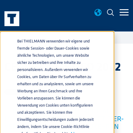
TERMINE
CERVEZA MEXICO 2022
home
navigate_next
navigate_next
Bei THIELMANN verwenden wir eigene und
fremde Session- oder Dauer-Cookies sowie
ähnliche Technologien, um unsere Website
CERVEZA MEXICO 2022
sicher zu betreiben und ihre Inhalte zu
personalisieren. Außerdem verwenden wir
Cookies, um Daten über Ihr Surfverhalten zu
GETRÄNKE
09.06.2022 11:06:44
erhalten und zu analysieren, sowie um unsere
Werbung an Ihren Geschmack und Ihre
Vorlieben anzupassen. Sie können die
Verwendung von Cookies unten konfigurieren
THIELMANN IST HOCHERFREUT, AUF
und akzeptieren. Sie können Ihre
MEXIKOS UMFASSENDSTE CRAFT-BIER-
Einwilligungsentscheidungen zudem jederzeit
VERANSTALTUNG ZURÜCKZUKEHREN
ändern, indem Sie unsere Cookie-Richtlinie