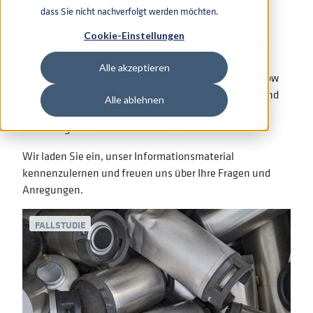
dass Sie nicht nachverfolgt werden möchten.
Unsere Experten erstellen regelmäßig
Cookie-Einstellungen
Schulungsmaterialien und Analysen, wie z. B. unsere
Whitepapers und Fallstudien, die eine hervorragende
Alle akzeptieren
Möglichkeit bieten, unser Wissen und unser Know-how
zu teilen und sich mit unseren branchen-, produkt- und
Alle ablehnen
anwendungsspezifischen Erkenntnissen und
Erfahrungen vertraut zu machen.
Wir laden Sie ein, unser Informationsmaterial
kennenzulernen und freuen uns über Ihre Fragen und
Anregungen.
FALLSTUDIE