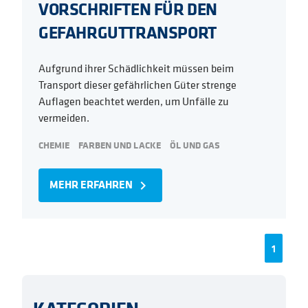
VORSCHRIFTEN FÜR DEN
GEFAHRGUTTRANSPORT
Aufgrund ihrer Schädlichkeit müssen beim
Transport dieser gefährlichen Güter strenge
Auflagen beachtet werden, um Unfälle zu
vermeiden.
CHEMIE
FARBEN UND LACKE
ÖL UND GAS
MEHR ERFAHREN
navigate_next
1