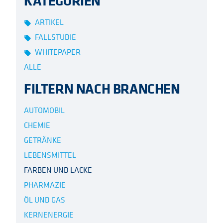
KATEGORIEN
ARTIKEL
local_offer
FALLSTUDIE
local_offer
WHITEPAPER
local_offer
ALLE
FILTERN NACH BRANCHEN
AUTOMOBIL
CHEMIE
GETRÄNKE
LEBENSMITTEL
FARBEN UND LACKE
PHARMAZIE
ÖL UND GAS
KERNENERGIE