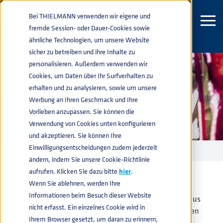
Bei THIELMANN verwenden wir eigene und
fremde Session- oder Dauer-Cookies sowie
ähnliche Technologien, um unsere Website
sicher zu betreiben und ihre Inhalte zu
personalisieren. Außerdem verwenden wir
WISSENSWERTES
Cookies, um Daten über Ihr Surfverhalten zu
erhalten und zu analysieren, sowie um unsere
Werbung an Ihren Geschmack und Ihre
Vorlieben anzupassen. Sie können die
Verwendung von Cookies unten konfigurieren
und akzeptieren. Sie können Ihre
Einwilligungsentscheidungen zudem jederzeit
WISSENSWERTES
home
navigate_next
ändern, indem Sie unsere Cookie-Richtlinie
aufrufen. Klicken Sie dazu bitte
hier
.
Wenn Sie ablehnen, werden Ihre
Informationen beim Besuch dieser Website
Als einer der Weltmarktführer für Behälterlösungen aus
nicht erfasst. Ein einzelnes Cookie wird in
Edelstahl verfügt THIELMANN bereits seit vielen Jahren
Ihrem Browser gesetzt, um daran zu erinnern,
über fundiertes Branchenwissen.