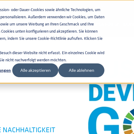
WISSENSWERTES
KATALOGS
AKT
ion- oder Dauer-Cookies sowie ähnliche Technologien, um
zu personalisieren. Außerdem verwenden wir Cookies, um Daten
 NACHHALTIGE ENTWICKLUNG DER UN
n, sowie um unsere Werbung an Ihren Geschmack und Ihre
KEGS FÜR GETRAN
 Cookies unten konfigurieren und akzeptieren. Sie können
rn, indem Sie unsere Cookie-Richtlinie aufrufen. Klicken Sie
 SICH FÜR
such dieser Website nicht erfasst. Ein einzelnes Cookie wird
 Sie nicht nachverfolgt werden möchten.
TIGE
lungen
Alle akzeptieren
Alle ablehnen
 NACHHALTIGKEIT