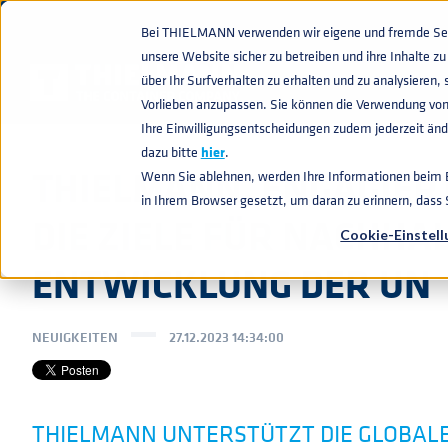
Bei THIELMANN verwenden wir eigene und fremde Sess
unsere Website sicher zu betreiben und ihre Inhalte 
AKTUELLES
THIELMANN, ENGAGIERT SICH FÜR DIE ZIELE FÜR
home
navigate_next
navigate_next
über Ihr Surfverhalten zu erhalten und zu analysiere
Vorlieben anzupassen. Sie können die Verwendung von
Ihre Einwilligungsentscheidungen zudem jederzeit ände
dazu bitte
hier
.
THIELMANN, ENGAGIERT
Wenn Sie ablehnen, werden Ihre Informationen beim Be
in Ihrem Browser gesetzt, um daran zu erinnern, dass
DIE ZIELE FÜR NACHHAL
Cookie-Einstel
ENTWICKLUNG DER UN
NEUIGKEITEN
27.12.2023 14:34:00
THIELMANN UNTERSTÜTZT DIE GLOBALE