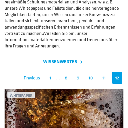
regelmäßig Schulungsmaterialien und Analysen, wie z. B.
unsere Whitepapers und Fallstudien, die eine hervorragende
Möglichkeit bieten, unser Wissen und unser Know-how zu
teilen und sich mit unseren branchen-, produkt- und
anwendungsspezifischen Erkenntnissen und Erfahrungen
vertraut zu machen.Wir laden Sie ein, unser
Informationsmaterial kennenzulernen und freuen uns über
Ihre Fragen und Anregungen.
WISSENWERTES
navigate_next
Previous
1
...
8
9
10
11
12
WHITEPAPER