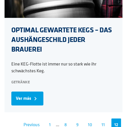
OPTIMAL GEWARTETE KEGS – DAS
AUSHÄNGESCHILD JEDER
BRAUEREI
Eine KEG-Flotte ist immer nur so stark wie ihr
schwächstes Keg.
GETRÄNKE
Ver más
navigate_next
Previous
1
...
8
9
10
11
12