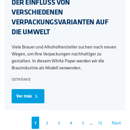
DER EINFLUSS VON
VERSCHIEDENEN
VERPACKUNGSVARIANTEN AUF
DIE UMWELT
Viele Brauer und Alkoholhersteller suchen nach neuen
Wegen, um Ihre Verpackungen nachhaltiger zu
gestalten. In diesem White Paper werden wir die
Brauindustrie als Modell verwenden.
GETRÄNKE
Ver más
navigate_next
1
2
3
4
5
...
12
Next