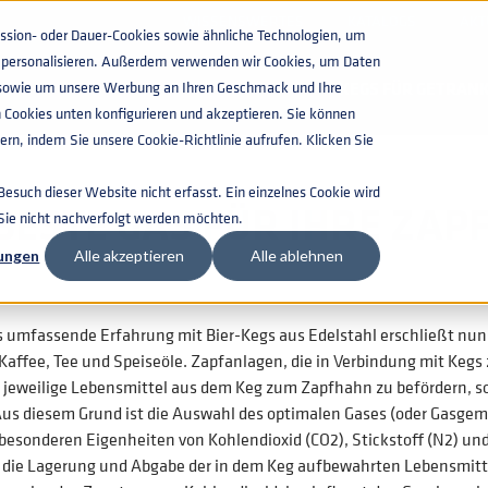
WISSENSWERTES
KATALOGS
AKT
ion- oder Dauer-Cookies sowie ähnliche Technologien, um
zu personalisieren. Außerdem verwenden wir Cookies, um Daten
n, sowie um unsere Werbung an Ihren Geschmack und Ihre
KEGS FÜR GETRAN
 Cookies unten konfigurieren und akzeptieren. Sie können
rn, indem Sie unsere Cookie-Richtlinie aufrufen. Klicken Sie
such dieser Website nicht erfasst. Ein einzelnes Cookie wird
BESTE GAS FÜR IHRE ZAP
 Sie nicht nachverfolgt werden möchten.
lungen
Alle akzeptieren
Alle ablehnen
mfassende Erfahrung mit Bier-Kegs aus Edelstahl erschließt nun
 Kaffee, Tee und Speiseöle. Zapfanlagen, die in Verbindung mit Keg
s jeweilige Lebensmittel aus dem Keg zum Zapfhahn zu befördern, son
 Aus diesem Grund ist die Auswahl des optimalen Gases (oder Gasge
e besonderen Eigenheiten von Kohlendioxid (CO2), Stickstoff (N2) 
 die Lagerung und Abgabe der in dem Keg aufbewahrten Lebensmitt