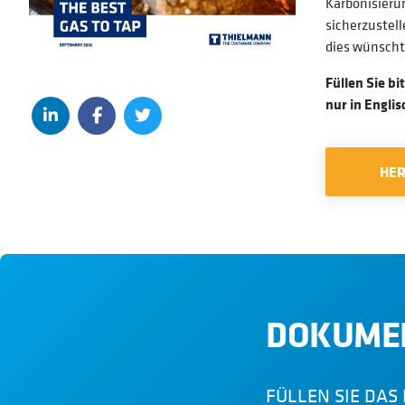
Karbonisieru
sicherzustell
dies wünscht
Füllen Sie b
nur in Engli
HE
DOKUME
FÜLLEN SIE DA