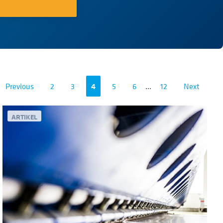
Previous
2
3
4
5
6
...
12
Next
ARTIKEL