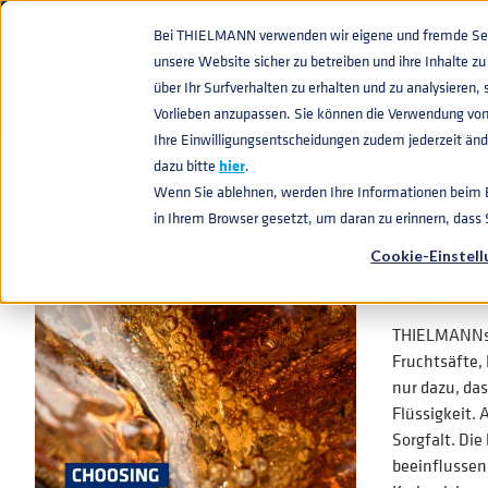
Bei THIELMANN verwenden wir eigene und fremde Sess
unsere Website sicher zu betreiben und ihre Inhalte 
WISSENWERTES
DAS BESTE GAS FÜR IHRE ZAPFANLAGE
home
navigate_next
navigate_next
über Ihr Surfverhalten zu erhalten und zu analysiere
Vorlieben anzupassen. Sie können die Verwendung von
Ihre Einwilligungsentscheidungen zudem jederzeit ände
dazu bitte
hier
.
📄
WHITEPAPER
Wenn Sie ablehnen, werden Ihre Informationen beim Be
DAS 
in Ihrem Browser gesetzt, um daran zu erinnern, dass
Cookie-Einstel
THIELMANNs u
Fruchtsäfte,
nur dazu, da
Flüssigkeit.
Sorgfalt. Di
beeinflussen