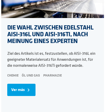
DIE WAHL ZWISCHEN EDELSTAHL
AISI-316L UND AISI-316TI, NACH
MEINUNG EINES EXPERTEN
Ziel des Artikels ist es, festzustellen, ob AISI-316L ein
geeigneter Materialersatz für Anwendungen ist, für
die normalerweise AISI-316Ti gefordert würde.
CHEMIE
ÖL UND GAS
PHARMAZIE
Ver más
navigate_next