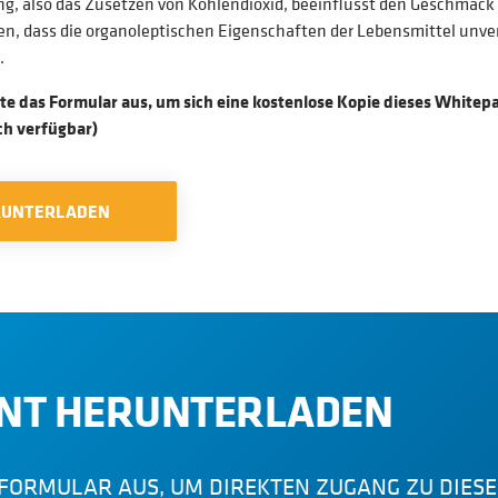
ng, also das Zusetzen von Kohlendioxid, beeinflusst den Geschma
en, dass die organoleptischen Eigenschaften der Lebensmittel unverä
.
itte das Formular aus, um sich eine kostenlose Kopie dieses White
sch verfügbar)
RUNTERLADEN
NT HERUNTERLADEN
S FORMULAR AUS, UM DIREKTEN ZUGANG ZU DIE