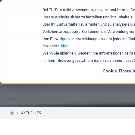
Bei THIELMANN verwenden wir eigene und fremde Sess
unsere Website sicher zu betreiben und ihre Inhalte 
über Ihr Surfverhalten zu erhalten und zu analysiere
Vorlieben anzupassen. Sie können die Verwendung von
Ihre Einwilligungsentscheidungen zudem jederzeit ände
dazu bitte
hier
.
AKTUELLES
Wenn Sie ablehnen, werden Ihre Informationen beim Be
in Ihrem Browser gesetzt, um daran zu erinnern, dass
Cookie-Einstel
AKTUELLES
home
navigate_next